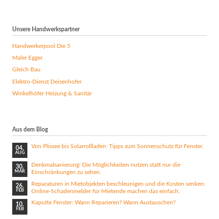
Unsere Handwerkspartner
Handwerkerpool Die 5
Maler Egger
Gleich Bau
Elektro-Dienst Deisenhofer
Winkelhöfer Heizung & Sanitär
Aus dem Blog
Von Plissee bis Solarrollladen: Tipps zum Sonnenschutz für Fenster.
04.
AUG
Denkmalsanierung: Die Möglichkeiten nutzen statt nur die
30.
Einschränkungen zu sehen.
MÄR
Reparaturen in Mietobjekten beschleunigen und die Kosten senken:
26.
Online-Schadenmelder für Mietende machen das einfach.
FEB
Kaputte Fenster: Wann Reparieren? Wann Austauschen?
10.
FEB